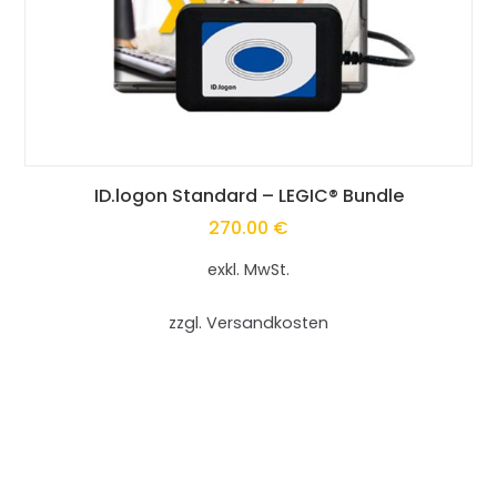
Dieses
ID.logon Standard – LEGIC® Bundle
270.00
€
Produkt
exkl. MwSt.
weist
mehrere
zzgl. Versandkosten
Varianten
auf.
Die