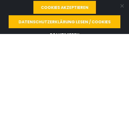
COOKIES AKZEPTIEREN
DATENSCHUTZERKLÄRUNG LESEN / COOKIES
MADA Marx Datentechnik GmbH
www.mada.de
DEAKTIVIEREN
Hinterhofen 4
78052
Villingen-Schwenningen
Deutschland
mail@id-logon.de
+49 (0) 7721 / 8848 - 0