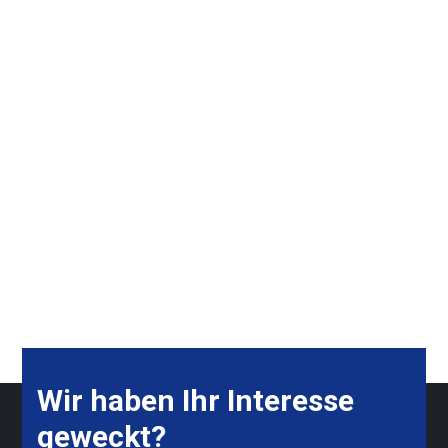
Optionen
können
auf
der
Produktseite
gewählt
werden
Wir haben Ihr Interesse
geweckt?