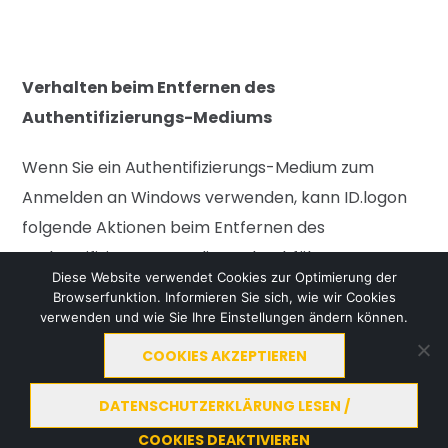
Verhalten beim Entfernen des
Authentifizierungs-Mediums
Wenn Sie ein Authentifizierungs-Medium
zum
Anmelden an Windows verwenden,
kann ID.logon
folgende Aktionen beim Ent
fernen des
Authentifizierungs-Mediums
durchführen:
Diese Website verwendet Cookies zur Optimierung der
Browserfunktion. Informieren Sie sich, wie wir Cookies
Keine Aktion

verwenden und wie Sie Ihre Einstellungen ändern können.
Arbeitsrechner sperren

COOKIES AKZEPTIEREN
Sitzung beenden (Abmelden)

DATENSCHUTZERKLÄRUNG LESEN /
Rechner ausschalten

COOKIES DEAKTIVIEREN