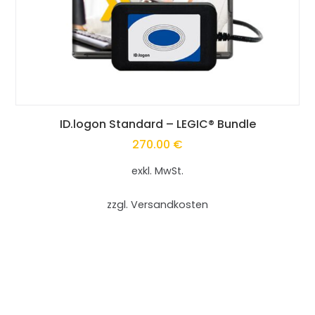
Dieses
ID.logon Standard – LEGIC® Bundle
270.00
€
Produkt
exkl. MwSt.
weist
mehrere
zzgl. Versandkosten
Varianten
auf.
Die