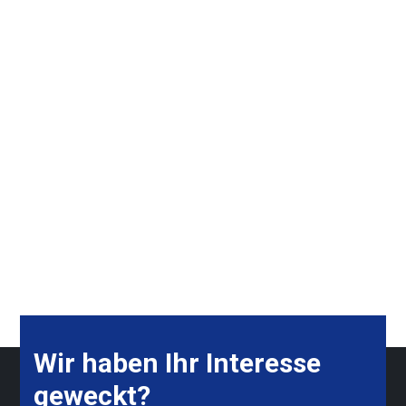
Optionen
können
auf
der
Produktseite
gewählt
werden
Wir haben Ihr Interesse
geweckt?