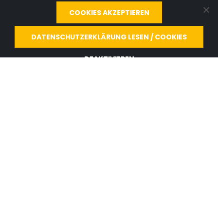
COOKIES AKZEPTIEREN
DATENSCHUTZERKLÄRUNG LESEN / COOKIES
MADA Marx Datentechnik GmbH
www.mada.de
DEAKTIVIEREN
Hinterhofen 4
78052
Villingen-Schwenningen
Deutschland
mail@id-logon.de
+49 (0) 7721 / 8848 - 0