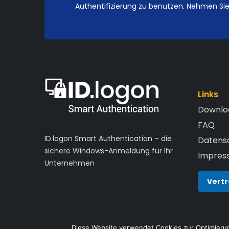
Authentifizierung zu benutzen. Nehmen Sie 
auf
auf
der
der
Produktseite
Produkt
gewählt
gewähl
werden
werden
Links
Downlo
FAQ
ID.logon Smart Authentication – die
Datens
sichere Windows-Anmeldung für Ihr
Impres
Unternehmen
Vertr
Diese Website verwendet Cookies zur Optimierun