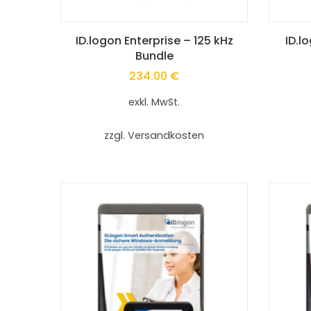
Dieses
Dieses
ID.logon Enterprise – 125 kHz
ID.l
Bundle
Produkt
Produkt
234.00
€
weist
weist
exkl. MwSt.
mehrere
mehrer
zzgl. Versandkosten
Varianten
Variant
auf.
auf.
Die
Die
Optionen
Option
können
können
auf
auf