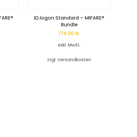
Dieses
IFARE®
ID.logon Standard – MIFARE®
Bundle
Produkt
174.00
€
weist
exkl. MwSt.
mehrere
zzgl. Versandkosten
Varianten
auf.
Die
Optionen
können
auf