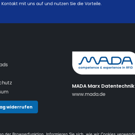
Kontakt mit uns auf und nutzen Sie die Vorteile.
seite
t
ads
chutz
MADA Marx Datentechni
sum
www.mada.de
ag widerrufen
g der Browserfunktion. Informieren Sie sich, wie wir Cookies verwende