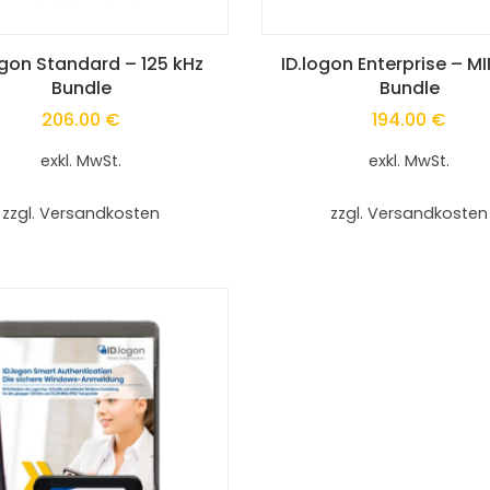
Dieses
ogon Standard – 125 kHz
ID.logon Enterprise – M
Bundle
Bundle
Produkt
206.00
€
194.00
€
weist
exkl. MwSt.
exkl. MwSt.
e
mehrere
zzgl. Versandkosten
zzgl. Versandkosten
en
Varianten
auf.
Die
en
Optionen
können
auf